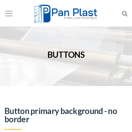
BUTTONS
Button primary background - no
border