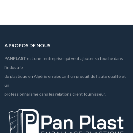
A PROPOS DE NOUS
PANPLAST
est une entreprise qui veut ajouter sa touche dans
l’industrie
du plastique en Algérie en ajoutant un produit de haute qualité et
un
professionnalisme dans les relations client fournisseur.