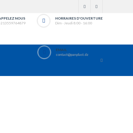
APPELEZ NOUS
HORRAIRES D'OUVERTURE
+213559764879
Dim - Jeudi 8:00 - 16:00
EMAIL
contact@panplast.dz