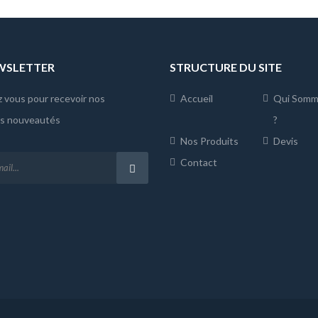
EWSLETTER
STRUCTURE DU SITE
z vous pour recevoir nos
Accueil
Qui Somm
es nouveautés
?
Nos Produits
Devis
Contact