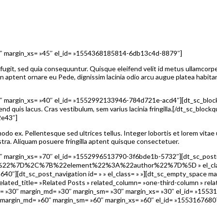
5″ margin_xs= »45″ el_id= »1554368185814-6db13c4d-8879″]
ugit, sed quia consequuntur. Quisque eleifend velit id metus ullamcorper
n aptent ornare eu Pede, dignissim lacinia odio arcu augue platea habitan
 margin_xs= »40″ el_id= »1552992133946-784d721e-acd4″][dt_sc_blockqu
fend quis lacus. Cras vestibulum, sem varius lacinia fringilla.[/dt_sc_b
2e43″]
modo ex. Pellentesque sed ultrices tellus. Integer lobortis et lorem vita
ostra. Aliquam posuere fringilla aptent quisque consectetuer.
 margin_xs= »70″ el_id= »1552996513790-3f6bde1b-5732″][dt_sc_postme
22%7D%2C%7B%22element%22%3A%22author%22%7D%5D » el_class= » 
0″][dt_sc_post_navigation id= » » el_class= » »][dt_sc_empty_space ma
ted_title= »Related Posts » related_column= »one-third-column » rela
in_lg= »30″ margin_md= »30″ margin_sm= »30″ margin_xs= »30″ el_id= »
″ margin_md= »60″ margin_sm= »60″ margin_xs= »60″ el_id= »155316768