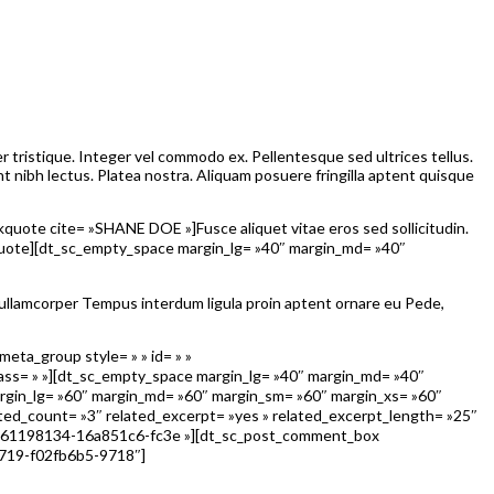
 tristique. Integer vel commodo ex. Pellentesque sed ultrices tellus.
t nibh lectus. Platea nostra. Aliquam posuere fringilla aptent quisque
ote cite= »SHANE DOE »]Fusce aliquet vitae eros sed sollicitudin.
lockquote][dt_sc_empty_space margin_lg= »40″ margin_md= »40″
e ullamcorper Tempus interdum ligula proin aptent ornare eu Pede,
ta_group style= » » id= » »
»][dt_sc_empty_space margin_lg= »40″ margin_md= »40″
rgin_lg= »60″ margin_md= »60″ margin_sm= »60″ margin_xs= »60″
ted_count= »3″ related_excerpt= »yes » related_excerpt_length= »25″
1553161198134-16a851c6-fc3e »][dt_sc_post_comment_box
0719-f02fb6b5-9718″]