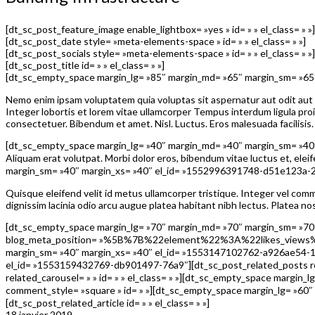
[dt_sc_post_feature_image enable_lightbox= »yes » id= » » el_class= » »]
[dt_sc_post_date style= »meta-elements-space » id= » » el_class= » »]
[dt_sc_post_socials style= »meta-elements-space » id= » » el_class= » »]
[dt_sc_post_title id= » » el_class= » »]
[dt_sc_empty_space margin_lg= »85″ margin_md= »65″ margin_sm= »6
Nemo enim ipsam voluptatem quia voluptas sit aspernatur aut odit aut f
Integer lobortis et lorem vitae ullamcorper Tempus interdum ligula proi
consectetuer. Bibendum et amet. Nisl. Luctus. Eros malesuada facilisis.
[dt_sc_empty_space margin_lg= »40″ margin_md= »40″ margin_sm= »40″
Aliquam erat volutpat. Morbi dolor eros, bibendum vitae luctus et, elei
margin_sm= »40″ margin_xs= »40″ el_id= »1552996391748-d51e123a-
Quisque eleifend velit id metus ullamcorper tristique. Integer vel com
dignissim lacinia odio arcu augue platea habitant nibh lectus. Platea n
[dt_sc_empty_space margin_lg= »70″ margin_md= »70″ margin_sm= »70″
blog_meta_position= »%5B%7B%22element%22%3A%22likes_views%
margin_sm= »40″ margin_xs= »40″ el_id= »1553147102762-a926ae54-164
el_id= »1553159432769-db901497-76a9″][dt_sc_post_related_posts rela
related_carousel= » » id= » » el_class= » »][dt_sc_empty_space marg
comment_style= »square » id= » »][dt_sc_empty_space margin_lg= »60
[dt_sc_post_related_article id= » » el_class= » »]
18 janvier 2019