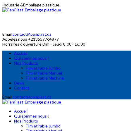
Industrie
&
Emballage plastique
Email
contact@panplast.dz
Appelez nous
+213559764879
Horraires d'ouverture
Dim - Jeudi 8:00 - 16:00
Accueil
Qui sommes nous ?
Nos Produits
Film étirable Jumbo
Film étirable Manuel
Film étirable Machine
Devis
Contact
Email
contact@panplast.dz
Accueil
Qui sommes nous ?
Nos Produits
Film étirable Jumbo
Film étirable Manuel