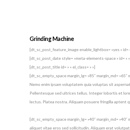
Grinding Machine
[dt_sc_post_feature_image enable_lightbox= »yes » id= » 
[dt_sc_post_date style= »meta-elements-space » id= » » 
[dt_sc_post_title id= » » el_class= » »]
[dt_sc_empty_space margin_lg= »85″ margin_md= »65″
Nemo enim ipsam voluptatem quia voluptas sit aspernatur
Pellentesque sed ultrices tellus. Integer lobortis et lo
lectus. Platea nostra. Aliquam posuere fringilla aptent 
[dt_sc_empty_space margin_lg= »40″ margin_md= »40″
aliquet vitae eros sed sollicitudin. Aliquam erat volutpat