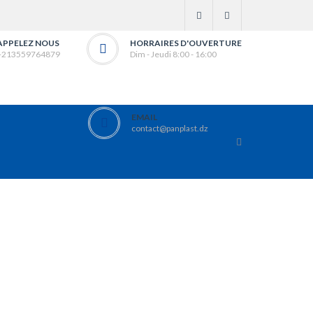
APPELEZ NOUS
HORRAIRES D'OUVERTURE
+213559764879
Dim - Jeudi 8:00 - 16:00
EMAIL
contact@panplast.dz