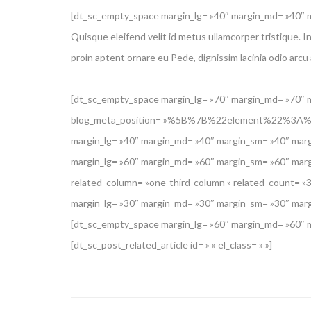
[dt_sc_empty_space margin_lg= »40″ margin_md= »40″
Quisque eleifend velit id metus ullamcorper tristique. 
proin aptent ornare eu Pede, dignissim lacinia odio arcu
[dt_sc_empty_space margin_lg= »70″ margin_md= »70″ m
blog_meta_position= »%5B%7B%22element%22%3A%
margin_lg= »40″ margin_md= »40″ margin_sm= »40″ marg
margin_lg= »60″ margin_md= »60″ margin_sm= »60″ marg
related_column= »one-third-column » related_count= »3″
margin_lg= »30″ margin_md= »30″ margin_sm= »30″ mar
[dt_sc_empty_space margin_lg= »60″ margin_md= »60″ 
[dt_sc_post_related_article id= » » el_class= » »]