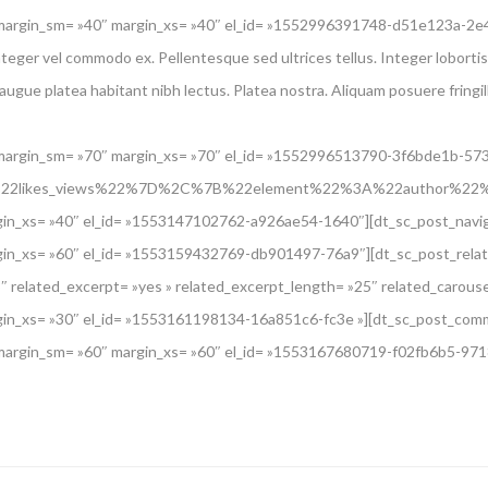
 margin_sm= »40″ margin_xs= »40″ el_id= »1552996391748-d51e123a-2e
Integer vel commodo ex. Pellentesque sed ultrices tellus. Integer loborti
 augue platea habitant nibh lectus. Platea nostra. Aliquam posuere fring
argin_sm= »70″ margin_xs= »70″ el_id= »1552996513790-3f6bde1b-5732″
22likes_views%22%7D%2C%7B%22element%22%3A%22author%22%7D%5D
in_xs= »40″ el_id= »1553147102762-a926ae54-1640″][dt_sc_post_navigat
in_xs= »60″ el_id= »1553159432769-db901497-76a9″][dt_sc_post_relate
 related_excerpt= »yes » related_excerpt_length= »25″ related_carousel=
gin_xs= »30″ el_id= »1553161198134-16a851c6-fc3e »][dt_sc_post_comm
margin_sm= »60″ margin_xs= »60″ el_id= »1553167680719-f02fb6b5-971