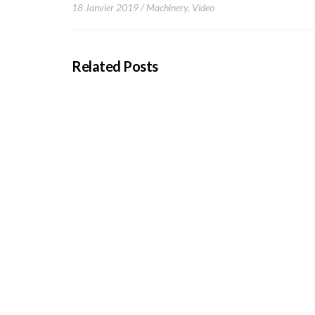
18 Janvier 2019
Machinery
,
Video
Related Posts
Rounds in Site
18 Janvier 2019
Lorem ipsum dolor sit amet, consectetur adipiscing elit. P
Drilling the Rod
18 Janvier 2019
Lorem ipsum dolor sit amet, consectetur adipiscing elit. P