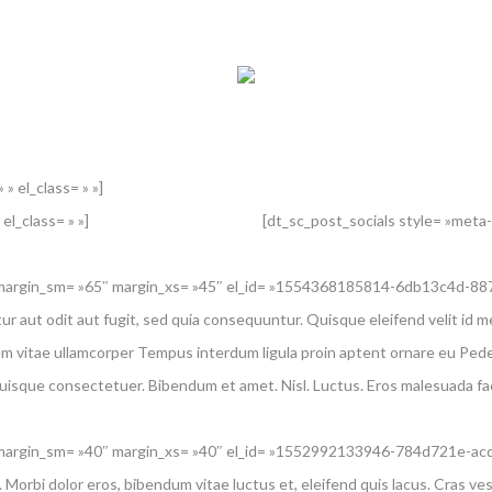
» el_class= » »]
el_class= » »]
[dt_sc_post_socials style= »meta-e
 margin_sm= »65″ margin_xs= »45″ el_id= »1554368185814-6db13c4d-88
 aut odit aut fugit, sed quia consequuntur. Quisque eleifend velit id m
rem vitae ullamcorper Tempus interdum ligula proin aptent ornare eu Pede,
quisque consectetuer. Bibendum et amet. Nisl. Luctus. Eros malesuada faci
 margin_sm= »40″ margin_xs= »40″ el_id= »1552992133946-784d721e-ac
. Morbi dolor eros, bibendum vitae luctus et, eleifend quis lacus. Cras ves