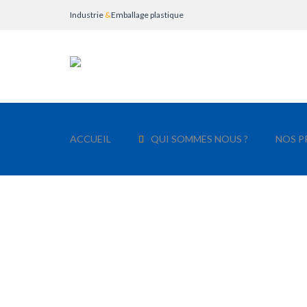
Industrie
&
Emballage plastique
ACCUEIL
QUI SOMMES NOUS ?
NOS P