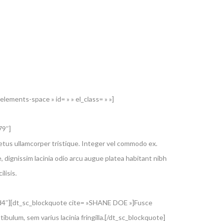
lements-space » id= » » el_class= » »]
79″]
etus ullamcorper tristique. Integer vel commodo ex.
 dignissim lacinia odio arcu augue platea habitant nibh
lisis.
d4″][dt_sc_blockquote cite= »SHANE DOE »]Fusce
tibulum, sem varius lacinia fringilla.[/dt_sc_blockquote]