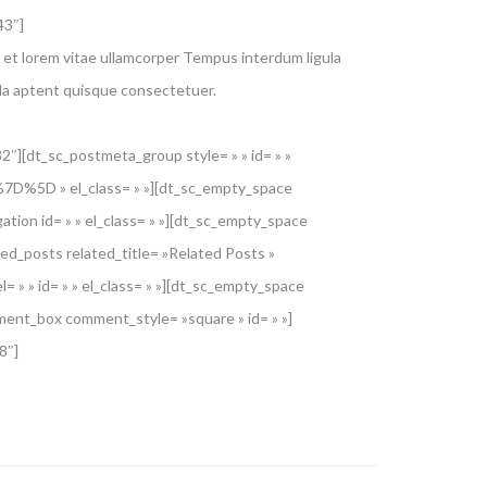
43″]
s et lorem vitae ullamcorper Tempus interdum ligula
illa aptent quisque consectetuer.
][dt_sc_postmeta_group style= » » id= » »
 » el_class= » »][dt_sc_empty_space
ion id= » » el_class= » »][dt_sc_empty_space
d_posts related_title= »Related Posts »
 » » id= » » el_class= » »][dt_sc_empty_space
ent_box comment_style= »square » id= » »]
8″]