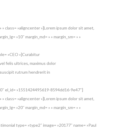
 » class= »aligncenter »]Lorem ipsum dolor sit amet,
rgin_lg= »10″ margin_md= » » margin_sm= » »
ole= »CEO »]Curabitur
vel felis ultrices, maximus dolor
suscipit rutrum hendrerit in
= »0″ el_id= »1551424495619-8594dd16-9e47″]
 » class= »aligncenter »]Lorem ipsum dolor sit amet,
rgin_lg= »20″ margin_md= » » margin_sm= » »
stimonial type= »type2″ image= »20177″ name= »Paul