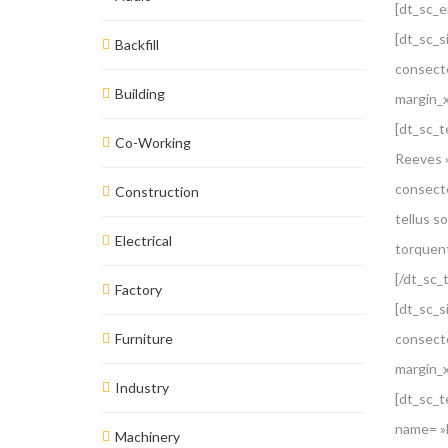
[dt_sc_
[dt_sc_
Backfill
consecte
Building
margin_
[dt_sc_
Co-Working
Reeves »
consectet
Construction
tellus so
Electrical
torquent
[/dt_sc_
Factory
[dt_sc_
Furniture
consecte
margin_x
Industry
[dt_sc_t
name= »E
Machinery