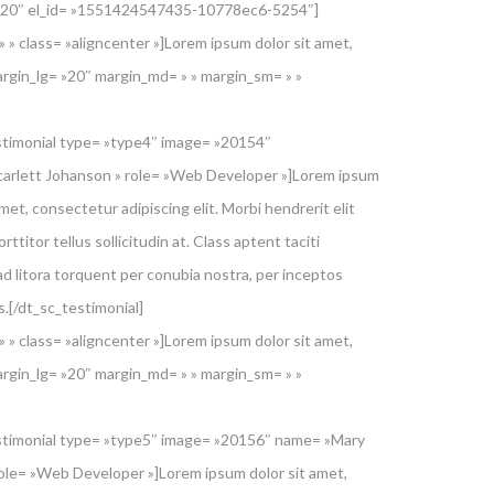
= »20″ el_id= »1551424547435-10778ec6-5254″]
 » class= »aligncenter »]Lorem ipsum dolor sit amet,
rgin_lg= »20″ margin_md= » » margin_sm= » »
stimonial type= »type4″ image= »20154″
arlett Johanson » role= »Web Developer »]Lorem ipsum
amet, consectetur adipiscing elit. Morbi hendrerit elit
orttitor tellus sollicitudin at. Class aptent taciti
d litora torquent per conubia nostra, per inceptos
.[/dt_sc_testimonial]
 » class= »aligncenter »]Lorem ipsum dolor sit amet,
rgin_lg= »20″ margin_md= » » margin_sm= » »
stimonial type= »type5″ image= »20156″ name= »Mary
role= »Web Developer »]Lorem ipsum dolor sit amet,