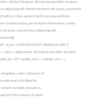
role= »Senior Designer »]Lorem ipsum dolor sit amet,
r adipiscing elit. Morbi hendrerit elit turpis, a porttitor
licitudin at. Class aptent taciti sociosqu ad litora
per conubia nostra, per inceptos himenaeos. Lorem
r sit amet, consectetur adipiscing elit.
stimonial]
 »55″ el_id= »1551424522547-d9e8f5ed-cd45″]
 » class= »aligncenter »]Lorem ipsum dolor sit amet,
rgin_lg= »20″ margin_md= » » margin_sm= » »
Angelina » role= »Director of
suada erat ut ki diaml ka
 semper suscipit, posuere a,
quam porttitor mauris sit amet