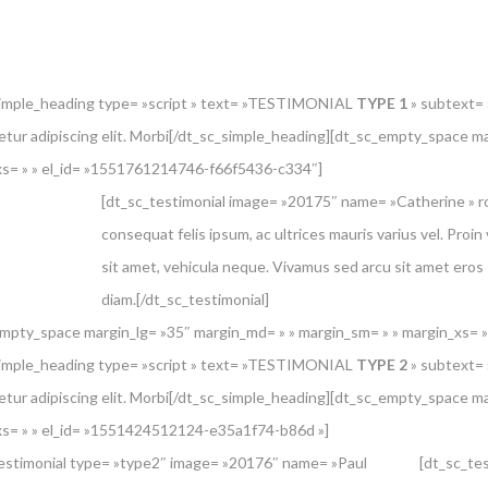
simple_heading type= »script » text= »TESTIMONIAL
TYPE 1
» subtext= »
tur adipiscing elit. Morbi[/dt_sc_simple_heading][dt_sc_empty_space ma
xs= » » el_id= »1551761214746-f66f5436-c334″]
[dt_sc_testimonial image= »20175″ name= »Catherine » r
consequat felis ipsum, ac ultrices mauris varius vel. Proin 
sit amet, vehicula neque. Vivamus sed arcu sit amet eros 
diam.[/dt_sc_testimonial]
empty_space margin_lg= »35″ margin_md= » » margin_sm= » » margin_xs
simple_heading type= »script » text= »TESTIMONIAL
TYPE 2
» subtext= »
tur adipiscing elit. Morbi[/dt_sc_simple_heading][dt_sc_empty_space ma
xs= » » el_id= »1551424512124-e35a1f74-b86d »]
estimonial type= »type2″ image= »20176″ name= »Paul
[dt_sc_te