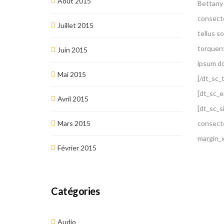
Août 2015
Bettany 
consectet
Juillet 2015
tellus so
torquent
Juin 2015
ipsum do
Mai 2015
[/dt_sc_
[dt_sc_e
Avril 2015
[dt_sc_
Mars 2015
consecte
margin_
Février 2015
Catégories
Audio