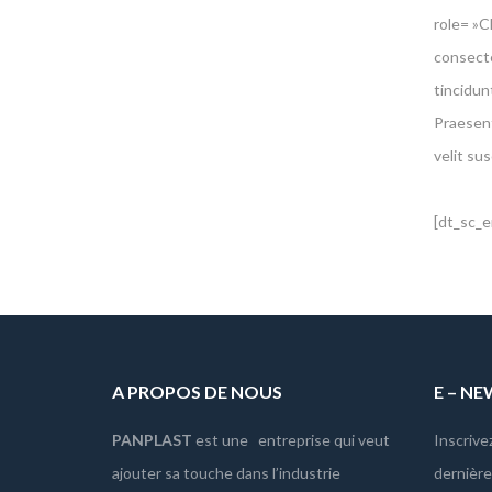
role= »C
consecte
tincidun
Praesent
velit sus
[dt_sc_
A PROPOS DE NOUS
E – N
PANPLAST
est une entreprise qui veut
Inscrive
ajouter sa touche dans l’industrie
dernièr