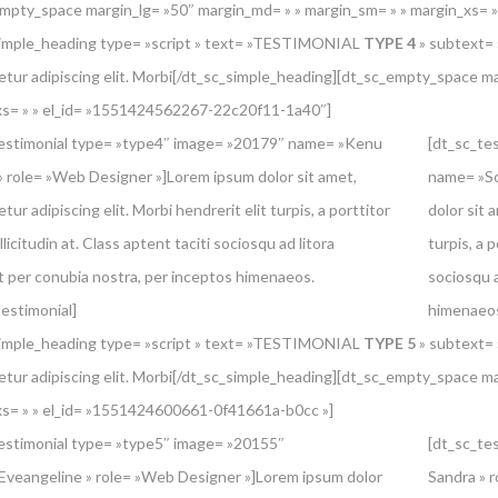
empty_space margin_lg= »50″ margin_md= » » margin_sm= » » margin_xs
simple_heading type= »script » text= »TESTIMONIAL
TYPE 4
» subtext= »
tur adipiscing elit. Morbi[/dt_sc_simple_heading][dt_sc_empty_space ma
xs= » » el_id= »1551424562267-22c20f11-1a40″]
testimonial type= »type4″ image= »20179″ name= »Kenu
[dt_sc_te
 role= »Web Designer »]Lorem ipsum dolor sit amet,
name= »Sc
ur adipiscing elit. Morbi hendrerit elit turpis, a porttitor
dolor sit 
llicitudin at. Class aptent taciti sociosqu ad litora
turpis, a p
 per conubia nostra, per inceptos himenaeos.
sociosqu a
testimonial]
himenaeos
simple_heading type= »script » text= »TESTIMONIAL
TYPE 5
» subtext= »
tur adipiscing elit. Morbi[/dt_sc_simple_heading][dt_sc_empty_space ma
s= » » el_id= »1551424600661-0f41661a-b0cc »]
estimonial type= »type5″ image= »20155″
[dt_sc_te
veangeline » role= »Web Designer »]Lorem ipsum dolor
Sandra » 