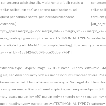
 consectetur adipiscing elit. Morbi hendrerit elit turpis, a
consectetu
 tellus sollicitudin at. Class aptent taciti sociosqu ad
tellus sol
orquent per conubia nostra, per inceptos himenaeos.
torquent 
testimonial]
[/dt_sc_te
mpty_space margin_lg= »55″ margin_md= » » margin_sm= » » margin_xs=
simple_heading type= »script » text= »TESTIMONIAL
TYPE 6
» subtext= »
tur adipiscing elit. Morbi[/dt_sc_simple_heading][dt_sc_empty_space ma
xs= » » el_id= »1551424638098-dce35bbe-79d4″]
estimonial type= »type6″ image= »20157″ name= »Kenny Britz » role= »M
ng elit, sed diam nonummy nibh euismod tincidunt ut laoreet dolore. Phase
Aenean imperdiet. Etiam ultricies nisi vel augue. Nam eget dui. Etiam 
 sem quam semper libero, sit amet adipiscing sem neque sed ipsum.[/dt_
mpty_space margin_lg= »60″ margin_md= » » margin_sm= » » margin_xs= 
simple_heading type= »script » text= »TESTIMONIAL
TYPE 7
» subtext= »