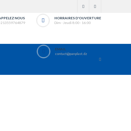
APPELEZ NOUS
HORRAIRES D'OUVERTURE
+213559764879
Dim - Jeudi 8:00 - 16:00
EMAIL
contact@panplast.dz