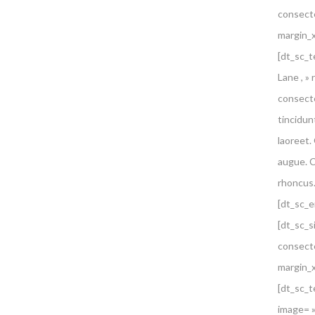
consecte
margin_
[dt_sc_t
Lane , »
consecte
tincidun
laoreet.
augue. C
rhoncus.
[dt_sc_e
[dt_sc_
consecte
margin_
[dt_sc_t
image= »