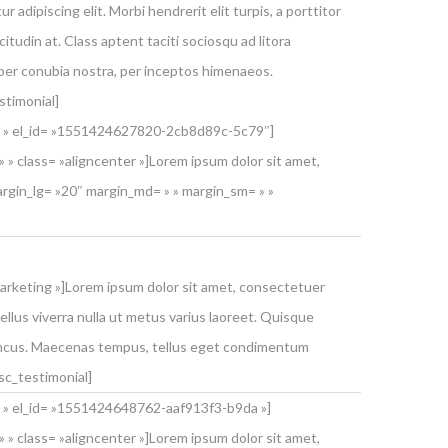
r adipiscing elit. Morbi hendrerit elit turpis, a porttitor
licitudin at. Class aptent taciti sociosqu ad litora
per conubia nostra, per inceptos himenaeos.
stimonial]
 » » el_id= »1551424627820-2cb8d89c-5c79″]
 » class= »aligncenter »]Lorem ipsum dolor sit amet,
rgin_lg= »20″ margin_md= » » margin_sm= » »
arketing »]Lorem ipsum dolor sit amet, consectetuer
llus viverra nulla ut metus varius laoreet. Quisque
rhoncus. Maecenas tempus, tellus eget condimentum
sc_testimonial]
» » el_id= »1551424648762-aaf913f3-b9da »]
 » class= »aligncenter »]Lorem ipsum dolor sit amet,