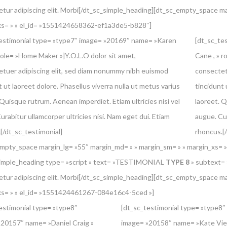
tur adipiscing elit. Morbi[/dt_sc_simple_heading][dt_sc_empty_space ma
xs= » » el_id= »1551424658362-ef1a3de5-b828″]
estimonial type= »type7″ image= »20169″ name= »Karen
[dt_sc_te
 role= »Home Maker »]Y.O.L.O dolor sit amet,
Cane , » r
tuer adipiscing elit, sed diam nonummy nibh euismod
consectet
t ut laoreet dolore. Phasellus viverra nulla ut metus varius
tincidunt 
 Quisque rutrum. Aenean imperdiet. Etiam ultricies nisi vel
laoreet. Q
urabitur ullamcorper ultricies nisi. Nam eget dui. Etiam
augue. Cur
[/dt_sc_testimonial]
rhoncus.[
mpty_space margin_lg= »55″ margin_md= » » margin_sm= » » margin_xs=
simple_heading type= »script » text= »TESTIMONIAL
TYPE 8
» subtext= »
tur adipiscing elit. Morbi[/dt_sc_simple_heading][dt_sc_empty_space ma
xs= » » el_id= »1551424461267-084e16c4-5ced »]
estimonial type= »type8″
[dt_sc_testimonial type= »type8″
20157″ name= »Daniel Craig »
image= »20158″ name= »Kate Vie