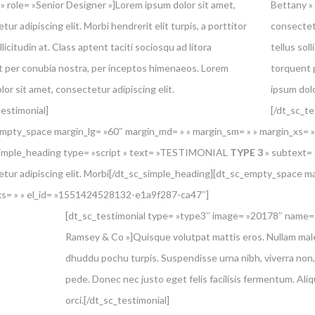
» role= »Senior Designer »]Lorem ipsum dolor sit amet,
Bettany » 
ur adipiscing elit. Morbi hendrerit elit turpis, a porttitor
consectetu
llicitudin at. Class aptent taciti sociosqu ad litora
tellus sol
 per conubia nostra, per inceptos himenaeos. Lorem
torquent 
lor sit amet, consectetur adipiscing elit.
ipsum dolo
testimonial]
[/dt_sc_te
mpty_space margin_lg= »60″ margin_md= » » margin_sm= » » margin_xs=
simple_heading type= »script » text= »TESTIMONIAL
TYPE 3
» subtext= »
tur adipiscing elit. Morbi[/dt_sc_simple_heading][dt_sc_empty_space ma
xs= » » el_id= »1551424528132-e1a9f287-ca47″]
[dt_sc_testimonial type= »type3″ image= »20178″ name= »
Ramsey & Co »]Quisque volutpat mattis eros. Nullam male
dhuddu pochu turpis. Suspendisse urna nibh, viverra non,
pede. Donec nec justo eget felis facilisis fermentum. Ali
orci.[/dt_sc_testimonial]