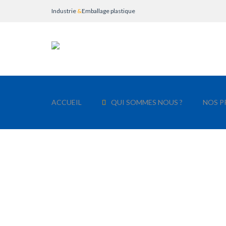
Industrie
&
Emballage plastique
ACCUEIL
QUI SOMMES NOUS ?
NOS P