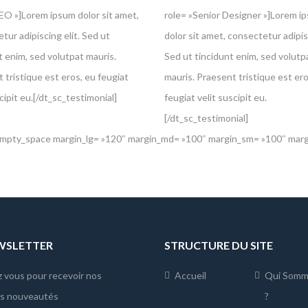
EO »]Lorem ipsum dolor sit amet,
role= »Senior Designer »]Lorem i
tur adipiscing elit. Sed ut
dolor sit amet, consectetur adipisc
t enim, sed volutpat mauris.
Sed ut tincidunt enim, sed volutp
 tristique est eros, eu feugiat
mauris. Praesent tristique est ero
cipit eu.[/dt_sc_testimonial]
feugiat velit suscipit eu.
[/dt_sc_testimonial]
empty_space margin_lg= »120″ margin_md= »100″ margin_sm= »100″ mar
EWSLETTER
STRUCTURE DU SITE
z vous pour recevoir nos
Accueil
Qui Somm
es nouveautés
?