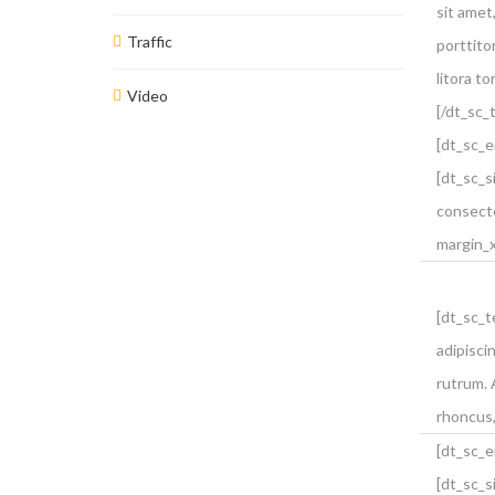
sit amet,
Traffic
porttitor
litora t
Video
[/dt_sc_
[dt_sc_e
[dt_sc_
consecte
margin_
[dt_sc_t
adipisci
rutrum. 
rhoncus,
[dt_sc_e
[dt_sc_