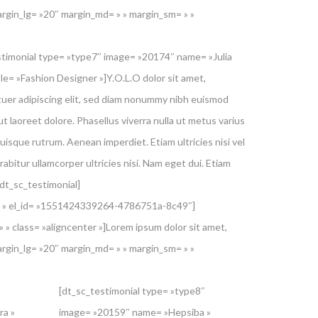
rgin_lg= »20″ margin_md= » » margin_sm= » »
stimonial type= »type7″ image= »20174″ name= »Julia
ole= »Fashion Designer »]Y.O.L.O dolor sit amet,
uer adipiscing elit, sed diam nonummy nibh euismod
ut laoreet dolore. Phasellus viverra nulla ut metus varius
uisque rutrum. Aenean imperdiet. Etiam ultricies nisi vel
abitur ullamcorper ultricies nisi. Nam eget dui. Etiam
/dt_sc_testimonial]
 » » el_id= »1551424339264-4786751a-8c49″]
 » class= »aligncenter »]Lorem ipsum dolor sit amet,
rgin_lg= »20″ margin_md= » » margin_sm= » »
[dt_sc_testimonial type= »type8″
ra »
image= »20159″ name= »Hepsiba »