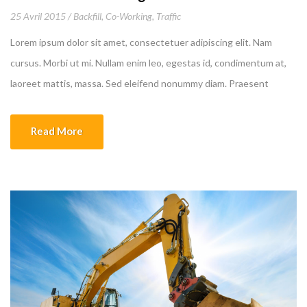
25 Avril 2015
Backfill
,
Co-Working
,
Traffic
Lorem ipsum dolor sit amet, consectetuer adipiscing elit. Nam
cursus. Morbi ut mi. Nullam enim leo, egestas id, condimentum at,
laoreet mattis, massa. Sed eleifend nonummy diam. Praesent
mauris ante, elementum et, bibendum at, posuere sit amet, nibh.
Duis tincidunt lectus quis dui viverra vestibulum. Suspendisse
Read More
vulputate aliquam dui.Excepteur sint occaecat cupidatat non
proident, sunt in culpa qui officia deserunt mollit anim id est
laborum