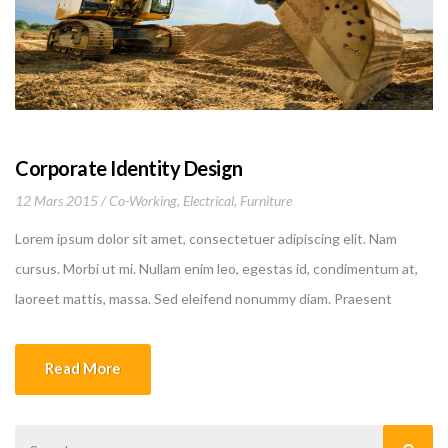
Corporate Identity Design
12 Mars 2015
Co-Working
,
Electrical
,
Furniture
Lorem ipsum dolor sit amet, consectetuer adipiscing elit. Nam
cursus. Morbi ut mi. Nullam enim leo, egestas id, condimentum at,
laoreet mattis, massa. Sed eleifend nonummy diam. Praesent
mauris ante, elementum et, bibendum at, posuere sit amet, nibh.
Duis tincidunt lectus quis dui viverra vestibulum. Suspendisse
Read More
vulputate aliquam dui.Excepteur sint occaecat cupidatat non
proident, sunt in culpa qui officia deserunt mollit anim id est