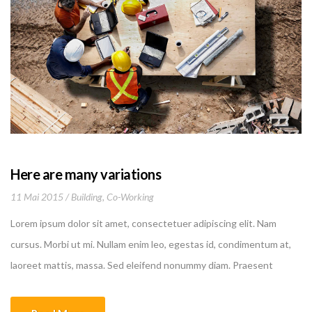
Here are many variations
11 Mai 2015
Building
,
Co-Working
Lorem ipsum dolor sit amet, consectetuer adipiscing elit. Nam
cursus. Morbi ut mi. Nullam enim leo, egestas id, condimentum at,
laoreet mattis, massa. Sed eleifend nonummy diam. Praesent
mauris ante, elementum et, bibendum at, posuere sit amet, nibh.
Duis tincidunt lectus quis dui viverra vestibulum. Suspendisse