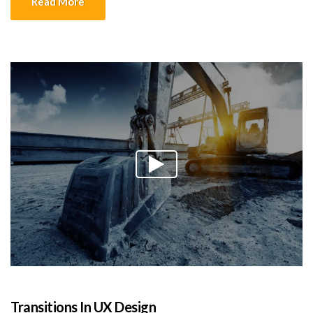
Read More
vulputate aliquam dui.Excepteur sint occaecat cupidatat non
proident, sunt in culpa qui officia deserunt mollit anim id est
laborum
Transitions In UX Design