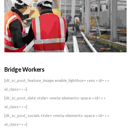
Bridge Workers
[dt_sc_post_feature_image enable_lightbox= »yes » id= » »
el_class= » »]
[dt_sc_post_date style= »meta-elements-space » id= » »
el_class= » »]
[dt_sc_post_socials style= »meta-elements-space » id= » »
el_class= » »]