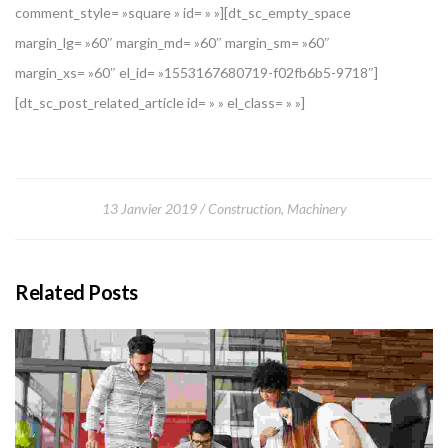
comment_style= »square » id= » »][dt_sc_empty_space
margin_lg= »60″ margin_md= »60″ margin_sm= »60″
margin_xs= »60″ el_id= »1553167680719-f02fb6b5-9718″]
[dt_sc_post_related_article id= » » el_class= » »]
13 Janvier 2019
Construction
,
Machinery
Related Posts