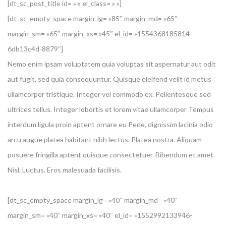
[dt_sc_post_title id= » » el_class= » »]
[dt_sc_empty_space margin_lg= »85″ margin_md= »65″
margin_sm= »65″ margin_xs= »45″ el_id= »1554368185814-
6db13c4d-8879″]
Nemo enim ipsam voluptatem quia voluptas sit aspernatur aut odit
aut fugit, sed quia consequuntur. Quisque eleifend velit id metus
ullamcorper tristique. Integer vel commodo ex. Pellentesque sed
ultrices tellus. Integer lobortis et lorem vitae ullamcorper Tempus
interdum ligula proin aptent ornare eu Pede, dignissim lacinia odio
arcu augue platea habitant nibh lectus. Platea nostra. Aliquam
posuere fringilla aptent quisque consectetuer. Bibendum et amet.
Nisl. Luctus. Eros malesuada facilisis.
[dt_sc_empty_space margin_lg= »40″ margin_md= »40″
margin_sm= »40″ margin_xs= »40″ el_id= »1552992133946-