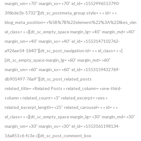
margin_sm= »70″ margin_xs= »70″ el_id= »1552996513790-
3f6bde1b-5732″][dt_sc_postmeta_group style= » » id= » »
blog_meta_position= »%5B%7B%22element%22%3A%22likes_v
el_class= » »][dt_sc_empty_space margin_lg= »40″ margin_md= »40″
margin_sm= »40″ margin_xs= »40″ el_id= »1553147102762-
a926ae54-1640″][dt_sc_post_navigation id= » » el_class= » »]
[dt_sc_empty_space margin_lg= »60″ margin_md= »60″
margin_sm= »60″ margin_xs= »60″ el_id= »1553159432769-
db901497-76a9″][dt_sc_post_related_posts
related_title= »Related Posts » related_column= »one-third-
column » related_count= »3″ related_excerpt= »yes »
related_excerpt_length= »25″ related_carousel= » » id= » »
el_class= » »][dt_sc_empty_space margin_lg= »30″ margin_md= »30″
margin_sm= »30″ margin_xs= »30″ el_id= »1553161198134-
16a851c6-fc3e »][dt_sc_post_comment_box