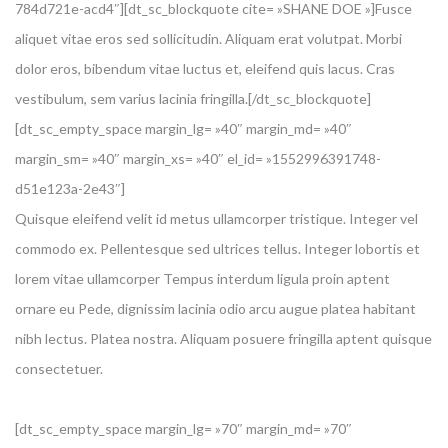
784d721e-acd4″][dt_sc_blockquote cite= »SHANE DOE »]Fusce
aliquet vitae eros sed sollicitudin. Aliquam erat volutpat. Morbi
dolor eros, bibendum vitae luctus et, eleifend quis lacus. Cras
vestibulum, sem varius lacinia fringilla.[/dt_sc_blockquote]
[dt_sc_empty_space margin_lg= »40″ margin_md= »40″
margin_sm= »40″ margin_xs= »40″ el_id= »1552996391748-
d51e123a-2e43″]
Quisque eleifend velit id metus ullamcorper tristique. Integer vel
commodo ex. Pellentesque sed ultrices tellus. Integer lobortis et
lorem vitae ullamcorper Tempus interdum ligula proin aptent
ornare eu Pede, dignissim lacinia odio arcu augue platea habitant
nibh lectus. Platea nostra. Aliquam posuere fringilla aptent quisque
consectetuer.
[dt_sc_empty_space margin_lg= »70″ margin_md= »70″