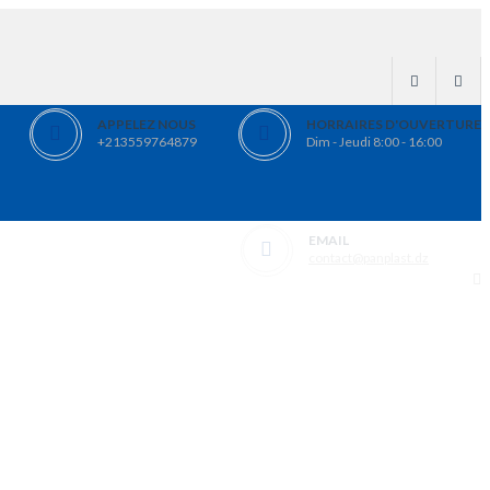
APPELEZ NOUS
HORRAIRES D'OUVERTURE
+213559764879
Dim - Jeudi 8:00 - 16:00
EMAIL
contact@panplast.dz