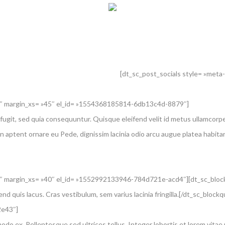
[dt_sc_post_socials style= »meta-e
5″ margin_xs= »45″ el_id= »1554368185814-6db13c4d-8879″]
ugit, sed quia consequuntur. Quisque eleifend velit id metus ullamcorper
n aptent ornare eu Pede, dignissim lacinia odio arcu augue platea habitan
 margin_xs= »40″ el_id= »1552992133946-784d721e-acd4″][dt_sc_blockqu
fend quis lacus. Cras vestibulum, sem varius lacinia fringilla.[/dt_sc_b
2e43″]
modo ex. Pellentesque sed ultrices tellus. Integer lobortis et lorem vita