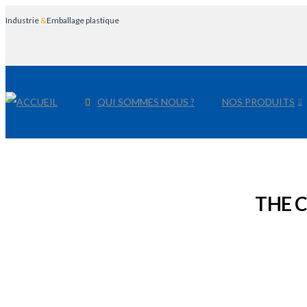
Industrie
&
Emballage plastique
ACCUEIL
QUI SOMMES NOUS ?
NOS PRODUITS
THE 