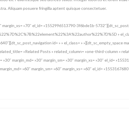
ostra. Aliquam posuere fringilla aptent quisque consectetuer.
 margin_xs= »70″ el_id= »1552996513790-3f6bde1b-5732″][dt_sc_postme
22%7D%2C%7B%22element%22%3A%22author%22%7D%5D » el_class= » 
0″][dt_sc_post_navigation id= » » el_class= » »][dt_sc_empty_space ma
ted_title= »Related Posts » related_column= »one-third-column » rela
in_lg= »30″ margin_md= »30″ margin_sm= »30″ margin_xs= »30″ el_id= »
″ margin_md= »60″ margin_sm= »60″ margin_xs= »60″ el_id= »155316768