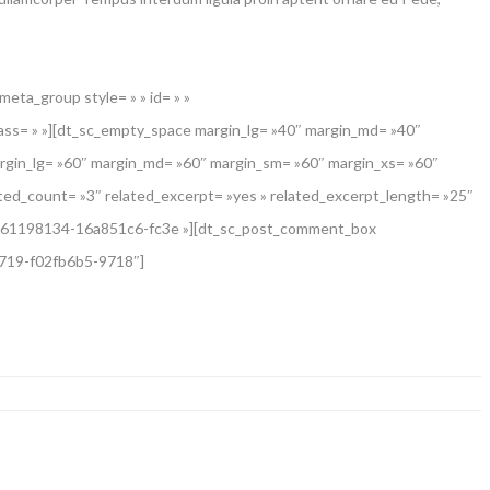
ta_group style= » » id= » »
»][dt_sc_empty_space margin_lg= »40″ margin_md= »40″
rgin_lg= »60″ margin_md= »60″ margin_sm= »60″ margin_xs= »60″
ted_count= »3″ related_excerpt= »yes » related_excerpt_length= »25″
1553161198134-16a851c6-fc3e »][dt_sc_post_comment_box
0719-f02fb6b5-9718″]