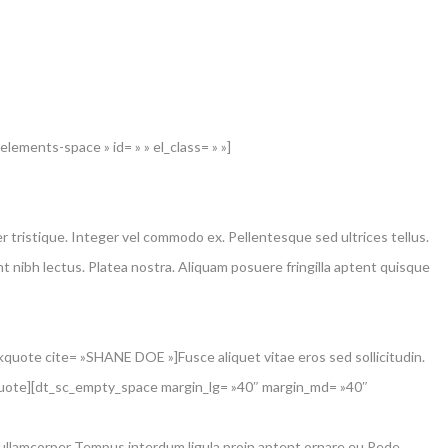
lements-space » id= » » el_class= » »]
 tristique. Integer vel commodo ex. Pellentesque sed ultrices tellus.
t nibh lectus. Platea nostra. Aliquam posuere fringilla aptent quisque
ote cite= »SHANE DOE »]Fusce aliquet vitae eros sed sollicitudin.
lockquote][dt_sc_empty_space margin_lg= »40″ margin_md= »40″
e ullamcorper Tempus interdum ligula proin aptent ornare eu Pede,