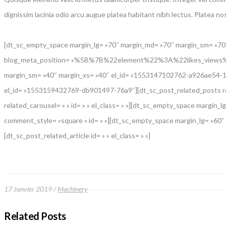
dignissim lacinia odio arcu augue platea habitant nibh lectus. Platea n
[dt_sc_empty_space margin_lg= »70″ margin_md= »70″ margin_sm= »70″
blog_meta_position= »%5B%7B%22element%22%3A%22likes_views%
margin_sm= »40″ margin_xs= »40″ el_id= »1553147102762-a926ae54-164
el_id= »1553159432769-db901497-76a9″][dt_sc_post_related_posts rela
related_carousel= » » id= » » el_class= » »][dt_sc_empty_space marg
comment_style= »square » id= » »][dt_sc_empty_space margin_lg= »60
[dt_sc_post_related_article id= » » el_class= » »]
17 Janvier 2019
Machinery
Related Posts