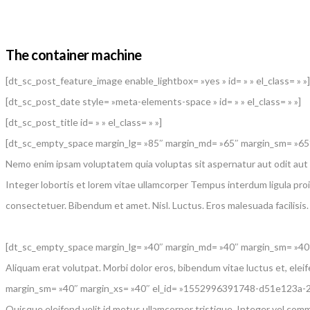
The container machine
[dt_sc_post_feature_image enable_lightbox= »yes » id= » » el_class= » »]
[dt_sc_post_date style= »meta-elements-space » id= » » el_class= » »]
[dt_sc_post_title id= » » el_class= » »]
[dt_sc_empty_space margin_lg= »85″ margin_md= »65″ margin_sm= »6
Nemo enim ipsam voluptatem quia voluptas sit aspernatur aut odit aut f
Integer lobortis et lorem vitae ullamcorper Tempus interdum ligula proi
consectetuer. Bibendum et amet. Nisl. Luctus. Eros malesuada facilisis.
[dt_sc_empty_space margin_lg= »40″ margin_md= »40″ margin_sm= »40″
Aliquam erat volutpat. Morbi dolor eros, bibendum vitae luctus et, elei
margin_sm= »40″ margin_xs= »40″ el_id= »1552996391748-d51e123a-
Quisque eleifend velit id metus ullamcorper tristique. Integer vel com