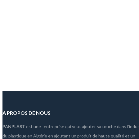
Grinding Machine
8 Janvier 2019
orem ipsum dolor sit amet, consectetur adipiscing elit. Proin tincidunt 
uilding Infrastructure
8 Janvier 2019
orem ipsum dolor sit amet, consectetur adipiscing elit. Proin tincidunt 
A PROPOS DE NOUS
PANPLAST
est une entreprise qui veut ajouter sa touche dans l’indus
du plastique en Algérie en ajoutant un produit de haute qualité et un